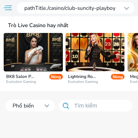
pathTitle./casino/club-suncity-playboy
Trò Live Casino hay nhất
BK8 Salon Prive Baccarat
Lightning Roulette
Meg
Nóng
Nóng
Evolution Gaming
Evolution Gaming
Evol
Phổ biến