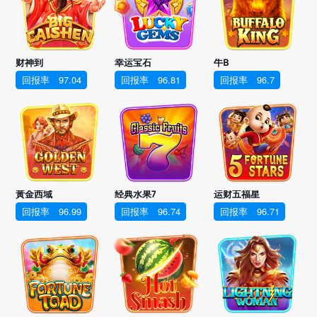
财神到
幸运宝石
牛B
回报率
97.04
回报率
96.81
回报率
96.7
黃金西域
经典水果7
运财五福星
回报率
96.99
回报率
96.74
回报率
96.71