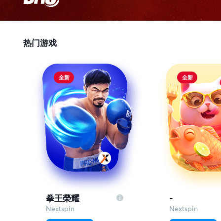
热门游戏
全新
全新
拳王榮耀
-
Nextspin
Nextspin