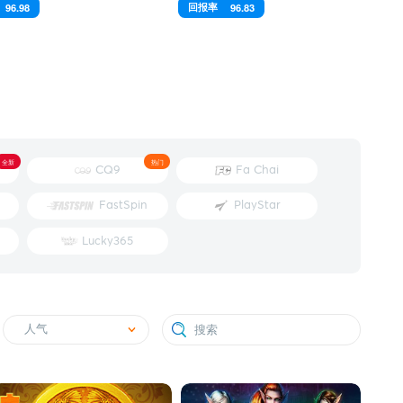
回报率
96.98
96.83
全新
热门
CQ9
Fa Chai
FastSpin
PlayStar
Lucky365
人气