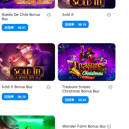
Rueda De Chile Bonus
Sold It
Buy
回报率
96.16
回报率
96.01
Sold It Bonus Buy
Treasure-Snipes:
Christmas Bonus Buy
回报率
96.16
回报率
95.94