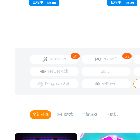
回报率
回报率
96.95
96.84
热门
热门
Nextspin
PG Soft
YesGetRich
Jili
Dragoon Soft
V-Power
全部游戏
热门游戏
全新游戏
老虎机