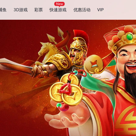
捕鱼
3D游戏
彩票
快速游戏
优惠活动
VIP