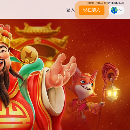
08/08/2026 12:37:14
(
GMT+0
)
登入
现在加入