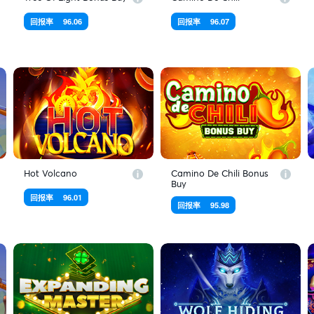
回报率
回报率
96.06
96.07
Hot Volcano
Camino De Chili Bonus
Buy
回报率
96.01
回报率
95.98