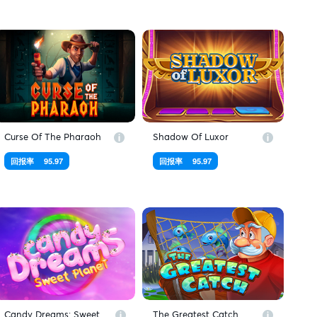
Curse Of The Pharaoh
Shadow Of Luxor
回报率
回报率
95.97
95.97
Candy Dreams: Sweet
The Greatest Catch