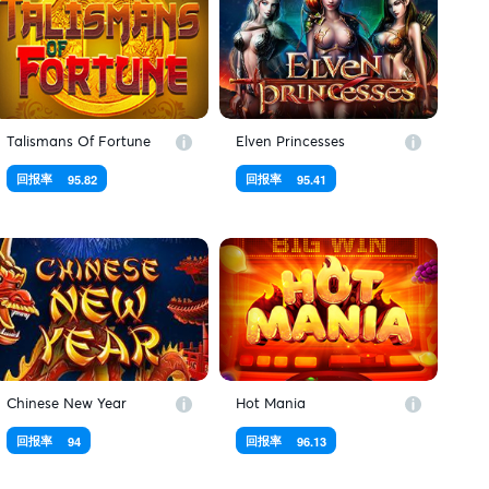
Talismans Of Fortune
Elven Princesses
回报率
回报率
95.82
95.41
Chinese New Year
Hot Mania
回报率
回报率
94
96.13