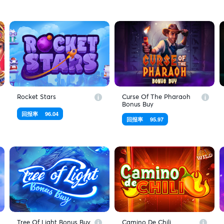
Rocket Stars
Curse Of The Pharaoh
Bonus Buy
回报率
96.04
回报率
95.97
Tree Of Light Bonus Buy
Camino De Chili